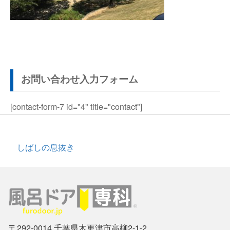
お問い合わせ入力フォーム
[contact-form-7 id="4" title="contact"]
投
しばしの息抜き
稿
ナ
ビ
ゲ
ー
〒292-0014 千葉県木更津市高柳2-1-2