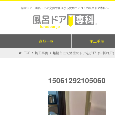
浴室ドア・風呂ドアの交換や修理なら費用コミコミの風呂ドア専科へ
商品一覧
施工手順
>
>
TOP
施工事例
船橋市にて浴室のドアを折戸（中折れ戸
15061292105060