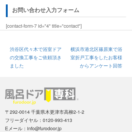
お問い合わせ入力フォーム
[contact-form-7 id="4" title="contact"]
投
渋谷区代々木で浴室ドア
横浜市港北区篠原東で浴
稿
の交換工事をご依頼頂き
室折戸工事をしたお客様
ナ
ました
からアンケート回答
ビ
ゲ
ー
シ
ョ
〒292-0014 千葉県木更津市高柳2-1-2
ン
フリーダイヤル：0120-993-413
Eメール：info@furodoor.jp